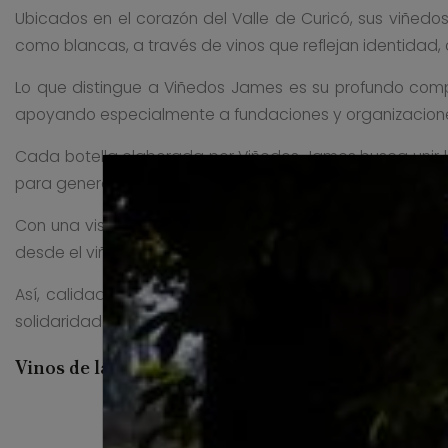
Ubicados en el corazón del Valle de Curicó, sus viñedo
como blancas, a través de vinos que reflejan identidad,
Lo que distingue a Viñedos James es su profundo comprom
apoyando especialmente a fundaciones y organizaciones 
Cada botella elaborada por Viñedos James busca unir la 
para generar nuevas oportunidades y apoyar causas de
Con una visión que combina excelencia enológica, sost
desde el viñedo hasta la botella, promoviendo prácticas 
Así, calidad, identidad y compromiso se unen para da
solidaridad.
Vinos de la Viñedos James