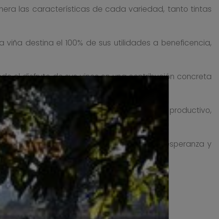
nera las características de cada variedad, tanto tintas
a viña destina el 100% de sus utilidades a beneficencia,
do el disfrute de sus vinos en una contribución concreta
baja cuidadosamente cada etapa del proceso productivo,
ra y su entorno.
 donde cada vino honra un legado de amor, esperanza y