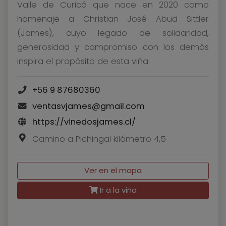
Valle de Curicó que nace en 2020 como
homenaje a Christian José Abud Sittler
(James), cuyo legado de solidaridad,
generosidad y compromiso con los demás
inspira el propósito de esta viña.
+56 9 87680360
ventasvjames@gmail.com
https://vinedosjames.cl/
Camino a Pichingal kilómetro 4,5
Ver en el mapa
Ir a la viña