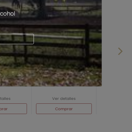
lcohol
 Touriga
Paradisus Espumante Brut
talles
Ver detalles
prar
Comprar