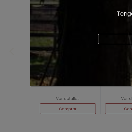
Tengo
Beneficus Blend
Paradisus 
Ver detalles
Ver d
Comprar
Com