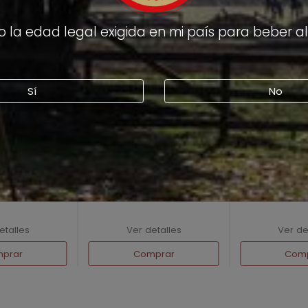
 la edad legal exigida en mi país para beber a
Sí
No
Tempranillo
Paradisus Chardonnay
Paradisus
etalles
Ver detalles
Ver de
prar
Comprar
Com