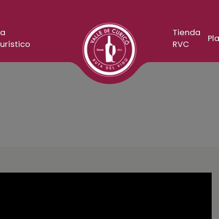
a
Tienda
Pla
urístico
RVC