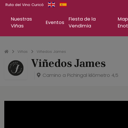
Ruta del Vino Curicó
Nuestras
Fiesta de la
Map
Eventos
Viñas
Vendimia
Enot
Inicio
Viñas
Viñedos James
Viñedos James
Camino a Pichingal kilómetro 4,5