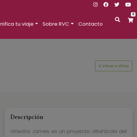
0
nifica tu viaje
Sobre RVC
Contacto
Volver a Viñas
Descripción
Viñedos James es un proyecto vitivinícola del