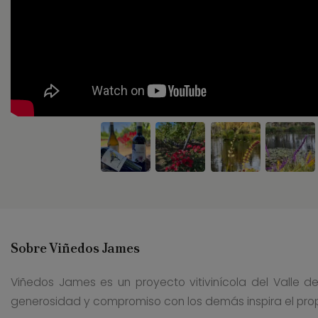
Sobre Viñedos James
Viñedos James es un proyecto vitivinícola del Valle 
generosidad y compromiso con los demás inspira el prop