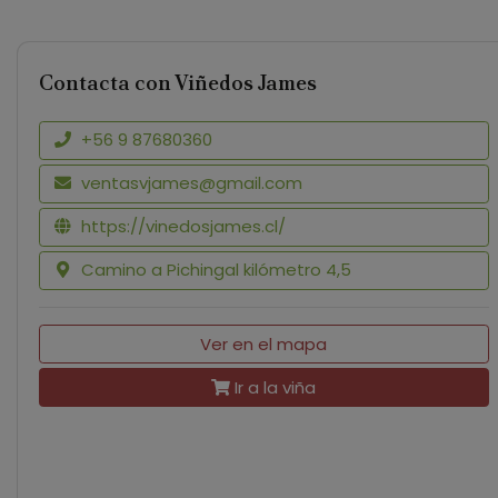
Contacta con Viñedos James
+56 9 87680360
ventasvjames@gmail.com
https://vinedosjames.cl/
Camino a Pichingal kilómetro 4,5
Ver en el mapa
Ir a la viña