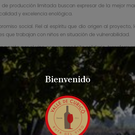
s de producción limitada buscan expresar de la mejor ma
 calidad y excelencia enológica.
iso social. Fiel al espíritu que dio origen al proyecto, l
que trabajan con niños en situación de vulnerabilidad.
pasión por el vino con un propósito solidario, transforman
 impacto social.
enibilidad y responsabilidad social, Viñedos James tra
conscientes y un profundo respeto por las personas, la tier
Bienvenido
r vida a un proyecto único dentro del Valle de Curicó,