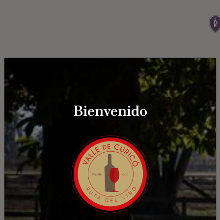
Bienvenido
Viña Correa Albano
SANTA ROSA SAGRADA FAMILIA, Sagrada
Familia, Chile
¿Cómo llegar?
Ver detalle