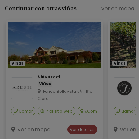
Continuar con otras viñas
Ver en mapa
Viñas
Viñas
Viña Aresti
Viñas
Fundo Bellavista s/n. Río
Claro.
Llamar
Ir al sitio web
¿Cómo llegar?
Llamar
Ver e
Ver en mapa
Ver en
Ver detalles