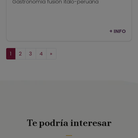
Gastronomía fusión ítalo-peruana
+ INFO
1
2
3
4
»
Te podría interesar