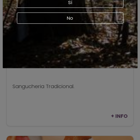
Sí
No
Fuente Curicana
Sangucheria Tradicional.
+ INFO