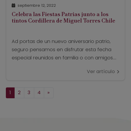
septiembre 12, 2022
Celebra las Fiestas Patrias junto a los
tintos Cordillera de Miguel Torres Chile
Ad portas de un nuevo aniversario patrio,
seguro pensamos en disfrutar esta fecha
especial reunidos en familia o con amigos.
Por eso, bajo el concepto Colección de
Ver artículo
Valles, la bodega familiar del Valle de Curicó,
propone un repertorio de vinos tintos para
elegir, con intenso carácter varietal venido
1
2
3
4
»
de connotadas regiones vitivinícolas. Sin
duda, ideales […]