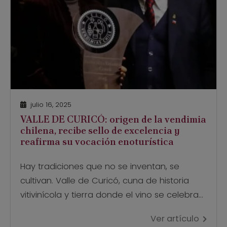
julio 16, 2025
VALLE DE CURICÓ: origen de la vendimia
chilena, recibe sello de excelencia y
reafirma su vocación enoturística
Hay tradiciones que no se inventan, se
cultivan. Valle de Curicó, cuna de historia
vitivinícola y tierra donde el vino se celebra
con alma, ha sido distinguida con el Sello de
Ver artículo
Buenas Prácticas “Vendimias de Chile” 2025,