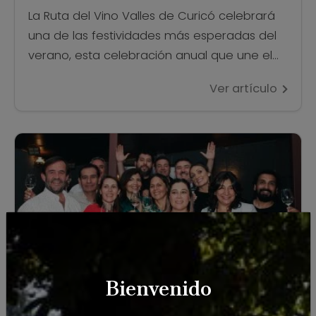
La Ruta del Vino Valles de Curicó celebrará
una de las festividades más esperadas del
verano, esta celebración anual que une el
vino y la artesanía local, la “XVIII Noche de las
Ver artículo
Viñas” que se desarrolla en el mágico
pueblo de Vichuquén, localidad declarada
zona típica de Chile. “La Noche de las Viñas
de Vichuquén”, […]
Bienvenido