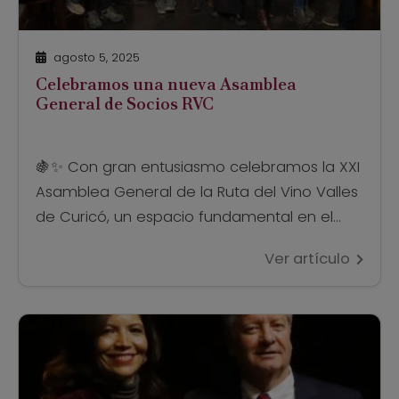
agosto 5, 2025
Celebramos una nueva Asamblea
General de Socios RVC
🍇✨ Con gran entusiasmo celebramos la XXI
Asamblea General de la Ruta del Vino Valles
de Curicó, un espacio fundamental en el
que nos reunimos para mirar lo que hemos
Ver artículo
construido y proyectar lo que se viene. 📍
Una vez más nos dimos cita en el icónico
@hotelboutiqueraices, donde compartimos
una jornada de conversación, evaluación […]