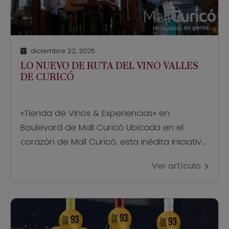
diciembre 22, 2025
LO NUEVO DE RUTA DEL VINO VALLES
DE CURICÓ
«Tienda de Vinos & Experiencias» en
Boulevard de Mall Curicó Ubicada en el
corazón de Mall Curicó, esta inédita iniciativa,
promete ser el punto de encuentro para los
Ver artículo
amantes del vino, y el lugar perfecto para
descubrir los mejores vinos de las bodegas
que conforman la Ruta del Vino Valles de
Curicó. “En colaboración con […]