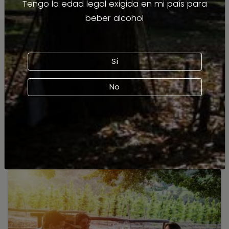
Tengo la edad legal exigida en mi país para
¡impos
beber alcohol
Junto
fusion
ademá
Sí
la fil
vinos 
Te podría interesar
No
#Valle