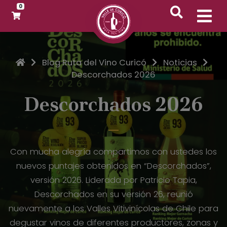
0
Inicio
Blog Ruta del Vino Curicó
Noticias
Descorchados 2026
Descorchados 2026
Con mucha alegría compartimos con ustedes los
nuevos puntajes obtenidos en “Descorchados”,
versión 2026. Liderada por Patricio Tapia,
Descorchados en su versión 26, reunió
nuevamente a los Valles Vitivinícolas de Chile para
degustar vinos de diferentes productores, zonas y