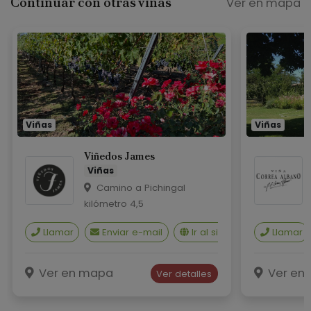
Continuar con otras viñas
Ver en mapa
Viñas
Viñas
Viñedos James
Viñas
Camino a Pichingal
kilómetro 4,5
Llamar
Enviar e-mail
Ir al sitio web
Llamar
Ver en mapa
Ver en
Ver detalles