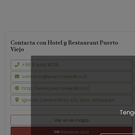
Contacta con Hotel y Restaurant Puerto
Viejo
+56 9 4441 8038
contacto@puertoviejollico.cl
http://www.puertoviejollico.cl/
Ignacio Carrera Pinto s/n, Llico, Vichuquén.
Tengo
Ver en el mapa
Reserva acá