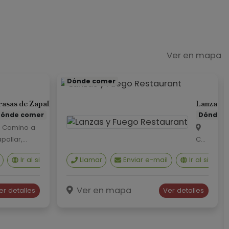
Ver en mapa
Dónde comer
rasas de Zapallar
Lanzas y
ónde comer
Dónde 
Camino a
pallar,
Car
lometro 0,4
rer
Ir al sitio web
Llamar
¿Cómo llegar?
Enviar e-mail
Ver en Google Maps
Ir al sitio w
uricó, Maule
a
#17
1,
Ver en mapa
er detalles
Ver detalles
Cur
icó.