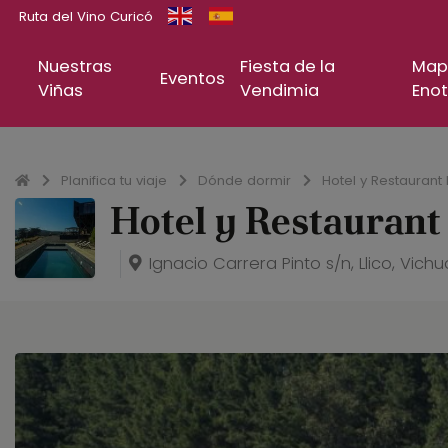
Ruta del Vino Curicó
Nuestras
Fiesta de la
Map
Eventos
Viñas
Vendimia
Enot
Inicio
Planifica tu viaje
Dónde dormir
Hotel y Restaurant 
Hotel y Restaurant
Ignacio Carrera Pinto s/n, Llico, Vich