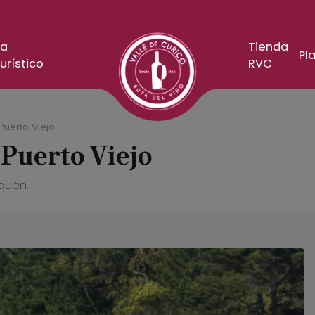
a
Tienda
Pla
urístico
RVC
Puerto Viejo
 Puerto Viejo
uquén.