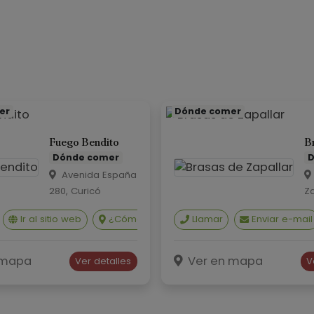
er
Dónde comer
Fuego Bendito
B
Dónde comer
D
Avenida España
280, Curicó
Za
Ki
Ir al sitio web
¿Cómo llegar?
Llamar
Ver en Google Maps
Enviar e-mail
C
llegar?
Ver en Google Maps
 mapa
Ver en mapa
Ver detalles
V