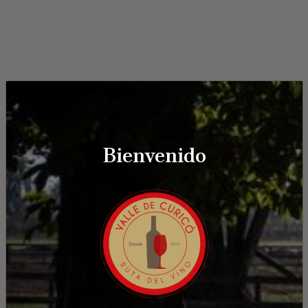
Bienvenido
Soler Curicó
Soler Curicó - Longitudinal Sur, Curicó, Romeral,
Chile
¿Cómo llegar?
Ver detalle