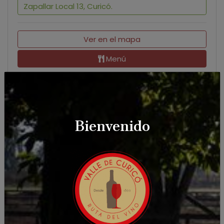
Zapallar Local 13, Curicó.
Ver en el mapa
Menú
Ubicación Sansa Nikkei
Ver en
Lounge
mapa
Bienvenido