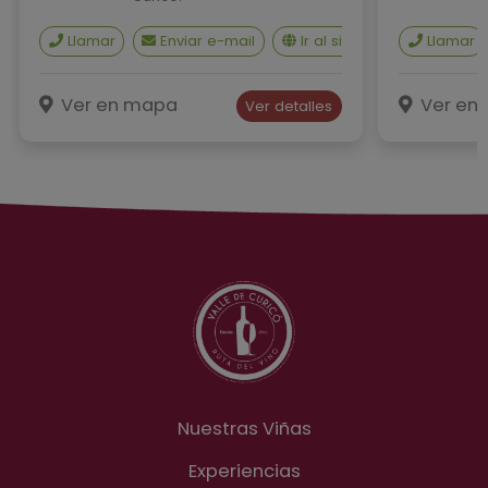
Llamar
Enviar e-mail
Ir al sitio web
Llamar
¿Cómo 
Ver en mapa
Ver en
Ver detalles
Nuestras Viñas
Experiencias