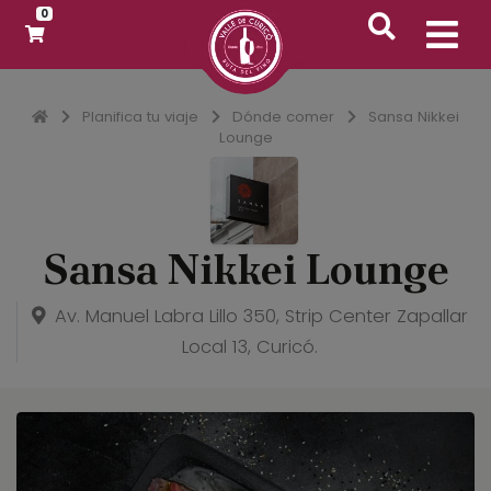
0
Inicio
Planifica tu viaje
Dónde comer
Sansa Nikkei
Lounge
Sansa Nikkei Lounge
Av. Manuel Labra Lillo 350, Strip Center Zapallar
Local 13, Curicó.