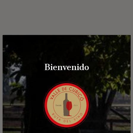
Bienvenido
Fuego Bendito
Avenida España 280, Curicó, Chile
¿Cómo llegar?
Ver detalle