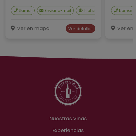
Llamar
Enviar e-mail
Ir al sitio web
Llamar
¿Cómo 
Ver en mapa
Ver en
Ver detalles
Nuestras Viñas
Experiencias