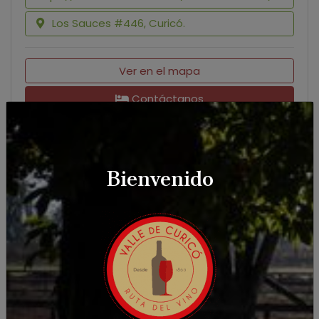
Los Sauces #446, Curicó.
Ver en el mapa
Contáctanos
Ubicación Casona El Sauce
Ver en mapa
Bienvenido