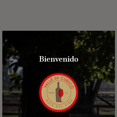
Bienvenido
Los Queñes River Lodge
Camino Los Queñes kilómetro 36, Romeral
¿Cómo llegar?
Ver detalle