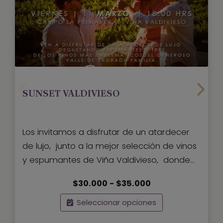
SUNSET VALDIVIESO
Los invitamos a disfrutar de un atardecer
de lujo, junto a la mejor selección de vinos
y espumantes de Viña Valdivieso, donde
conocerás el origen del afamado Caballo
Rango
$
30.000
-
$
35.000
Loco, DO Sagrada Familia, a través de un
de
Tour interpretación del viñedo, para
Seleccionar opciones
precios:
terminar disfrutando del atardecer en el
desde