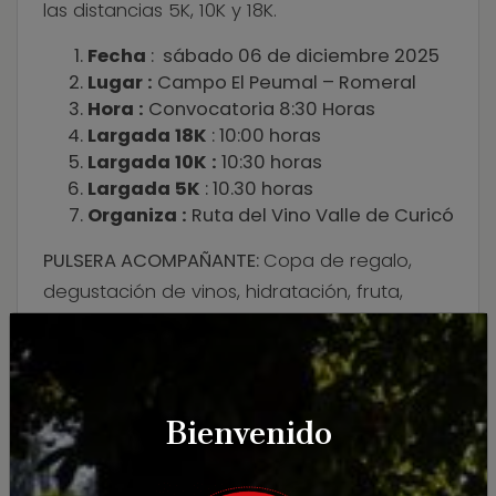
las distancias 5K, 10K y 18K.
Fecha
: sábado 06 de diciembre 2025
Lugar :
Campo El Peumal – Romeral
Hora :
Convocatoria 8:30 Horas
Largada 18K
: 10:00 horas
Largada 10K :
10:30 horas
Largada 5K
: 10.30 horas
Organiza :
Ruta del Vino Valle de Curicó
PULSERA ACOMPAÑANTE:
Copa de regalo,
degustación de vinos, hidratación, fruta,
tallarinata, autorizados para estar en el área
de premiación, DJ en vivo, venta de vinos
con descuento
Bienvenido