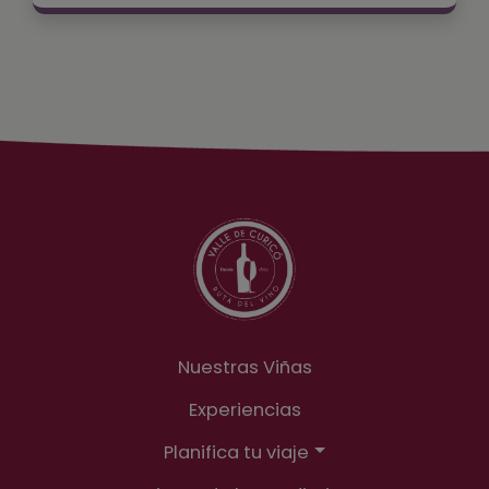
mirador La Primavera, con una copa de
$30.000
hasta
Valdivieso Extra Brut y una maravillosa vista
$35.000
panorámica, en compañía de buena
música. Reserva tu entrada al Sunset
Valdivieso online.
Nuestras Viñas
Experiencias
Planifica tu viaje