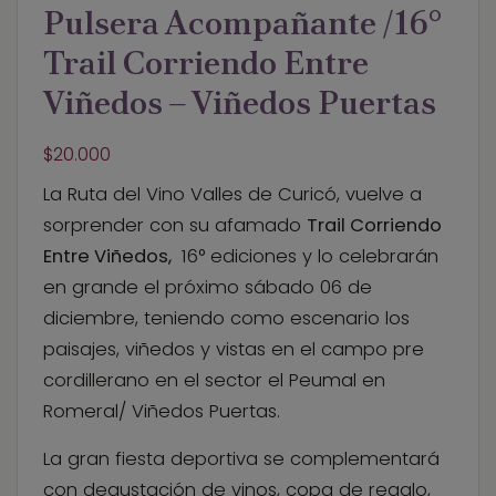
o
i
p
Pulsera Acompañante /16°
o
l
k
Trail Corriendo Entre
Viñedos – Viñedos Puertas
$
20.000
La Ruta del Vino Valles de Curicó, vuelve a
sorprender con su afamado
Trail Corriendo
Entre Viñedos,
16° ediciones y lo celebrarán
en grande el próximo sábado 06 de
diciembre, teniendo como escenario los
paisajes, viñedos y vistas en el campo pre
cordillerano en el sector el Peumal en
Romeral/ Viñedos Puertas.
La gran fiesta deportiva se complementará
con degustación de vinos, copa de regalo,