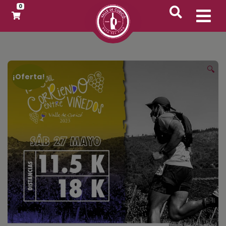
0
🔍
¡Oferta!