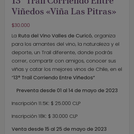
13° Trail Corriendo Entre
o
l
k
Viñedos «Viña Las Pitras»
$
30.000
La
Ruta del Vino Valles de Curicó
, organiza
para los amantes del vino, la naturaleza y el
deporte, un Trail diferente, donde podrás
correr, compartir con amigos, conocer sus
viñas y catar los mejores vinos de Chile, en el
“
13° Trail Corriendo Entre Viñedos”
Preventa desde 01 al 14 de mayo de 2023
Inscripción 11.5K: $ 25.000 CLP
Inscripción 18K: $ 30.000 CLP
Venta desde 15 al 25 de mayo de 2023