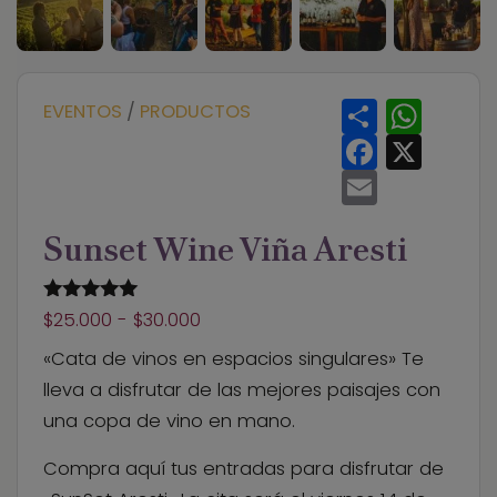
S
W
EVENTOS
/
PRODUCTOS
h
h
a
F
a
X
r
a
t
e
c
E
s
e
m
A
b
a
p
o
i
p
Sunset Wine Viña Aresti
o
l
k
5.00
out of
Rango
$
25.000
-
$
30.000
5
de
«Cata de vinos en espacios singulares» Te
precios:
lleva a disfrutar de las mejores paisajes con
desde
una copa de vino en mano.
$25.000
Compra aquí tus entradas para disfrutar de
hasta