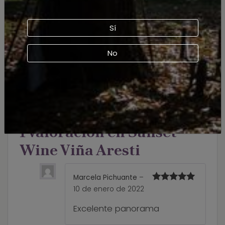
Sí
Opciones de
Con traslado, Sin traslado
traslado
No
VALORACIONES (1)
1 valoración en
Sunset
Wine Viña Aresti
Marcela Pichuante
–
Valorado
10 de enero de 2022
con
5
de 5
Excelente panorama