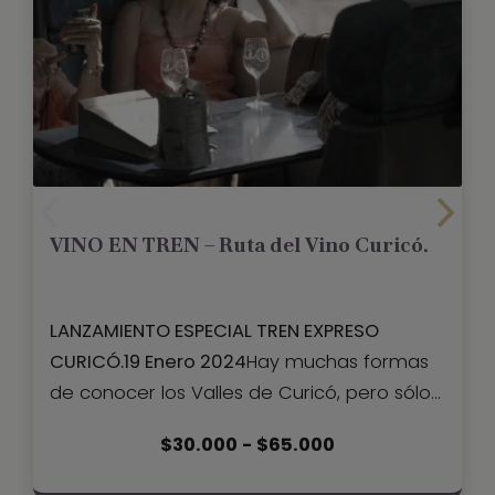
VINO EN TREN – Ruta del Vino Curicó.
LANZAMIENTO ESPECIAL TREN EXPRESO
CURICÓ.
19 Enero 2024
Hay muchas formas
de conocer los Valles de Curicó, pero sólo
una permite al viajero hacerlo de manera
Rango
$
30.000
-
$
65.000
rápida y segura. Un viaje en tren y sólo dos
de
horas de Curicó, para sumergirse a la