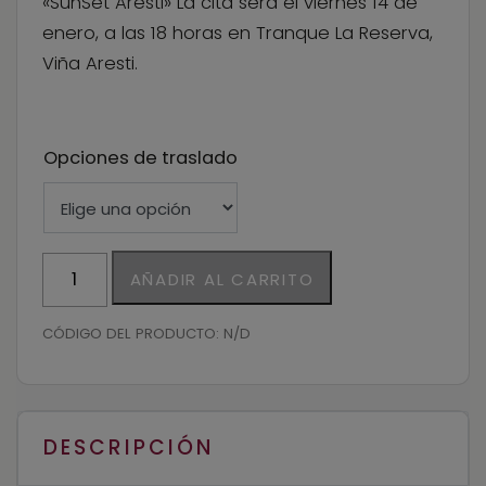
«SunSet Aresti» La cita será el viernes 14 de
$30.000
enero, a las 18 horas en Tranque La Reserva,
Viña Aresti.
Opciones de traslado
Sunset
AÑADIR AL CARRITO
Wine
Viña
CÓDIGO DEL PRODUCTO:
N/D
Aresti
cantidad
DESCRIPCIÓN