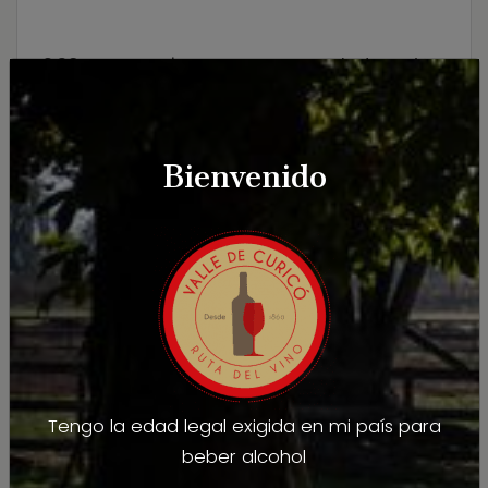
9:30 PM | Traslado a Viña
Aresti
Venta especial
Bienvenido
de vinos.
Cupos Limitados * Valor : $25.000 pp. sin
traslados, $30.000 pp. con traslado ida y
regreso.
Whatsapp : +56998716204
Tengo la edad legal exigida en mi país para
beber alcohol
DETALLES