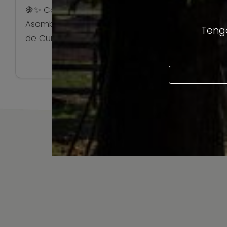
🍇✨ Con gran entusiasmo celebramos la XXI
Asamblea General de la Ruta del Vino Valles
Tengo
de Curicó, un espacio fundamental en el
que nos reunimos para mirar lo que hemos
Ver artículo
construido y proyectar lo que se viene. 📍
Una vez más nos dimos cita en el icónico
@hotelboutiqueraices, donde compartimos
una jornada de conversación, evaluación […]