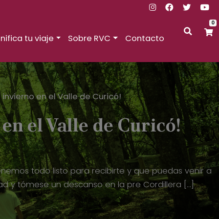
0
nifica tu viaje
Sobre RVC
Contacto
 invierno en el Valle de Curicó!
en el Valle de Curicó!
nemos todo listo para recibirte y que puedas venir a
dad y tómese un descanso en la pre Cordillera […]