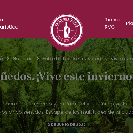
a
Tienda
Pla
urístico
RVC
có
Noticias
Entre Naturaleza y viñedos. ¡Vive este
ñedos. ¡Vive este invierno 
mporada de invierno y en Ruta del Vino Curicó ya lo te
n los cinco sentidos. Escape de las multitudes de la ciu
2 DE JUNIO DE 2022