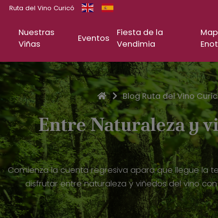
Ruta del Vino Curicó
Nuestras
Fiesta de la
Map
Eventos
Viñas
Vendimia
Enot
Inicio
Blog Ruta del Vino Curi
Entre Naturaleza y vi
Comienza la cuenta regresiva apara que llegue la te
disfrutar entre naturaleza y viñedos del vino co