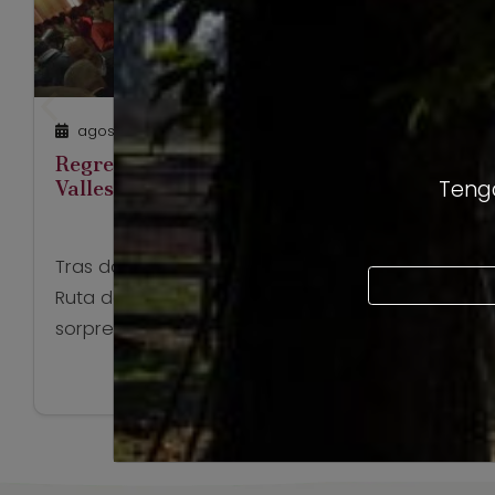
agosto 12, 2022
Regresa la gran celebración del Día Vino
Valles de Curicó
Tengo
Tras dos años de pausa por la Pandemia, la
Ruta del Vino Valles de Curicó vuelve a
sorprender y encantar con una renovada
celebración del Día Nacional del Vino
Ver artículo
Chileno los próximos 25, 26 y 27 de agosto
en el icónico Hotel Raíces. Es sin duda, uno
de los mejores panoramas para los
amantes del […]