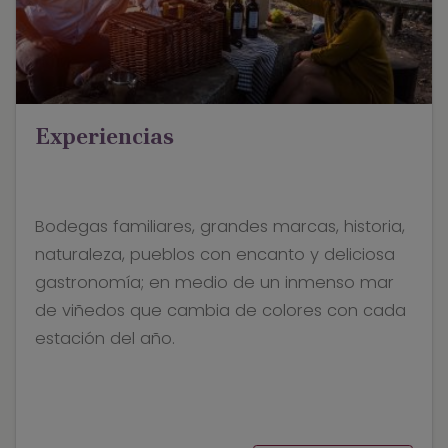
Experiencias
Bodegas familiares, grandes marcas, historia,
naturaleza, pueblos con encanto y deliciosa
gastronomía; en medio de un inmenso mar
de viñedos que cambia de colores con cada
estación del año.