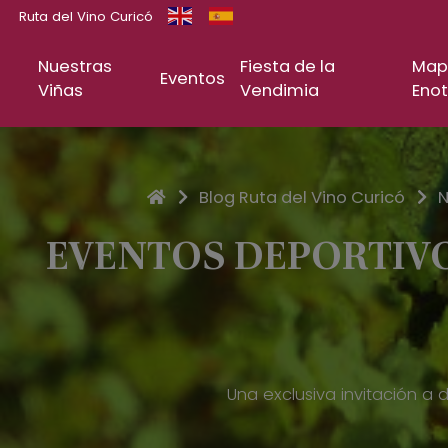
Ruta del Vino Curicó
Nuestras
Fiesta de la
Map
Eventos
Viñas
Vendimia
Enot
Inicio
Blog Ruta del Vino Curicó
N
EVENTOS DEPORTIVO
Una exclusiva invitación a d