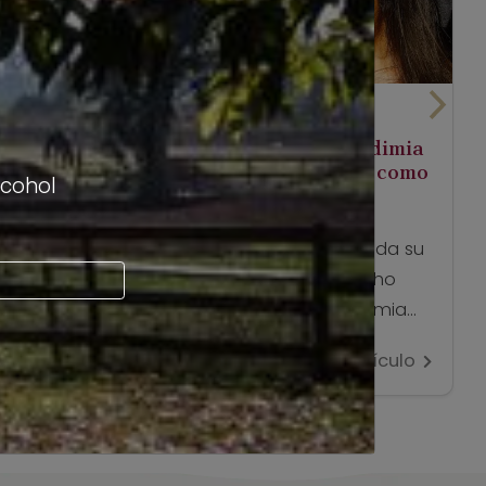
marzo 5, 2026
Curicó proyecta su Fiesta de la Vendimia
al mundo con Sello oficial y México como
lcohol
país invitado
La Fiesta de la Vendimia Curicó consolida su
liderazgo nacional al ser una de las ocho
celebraciones del país con Sello Vendimia
de Enoturismo Chile. Este año, en su versión
Ver artículo
XXXVII, vuelve a realizarse en el Parque La
Granja para honrar a la nueva cosecha y a
la identidad de un territorio profundamente
ligado a […]