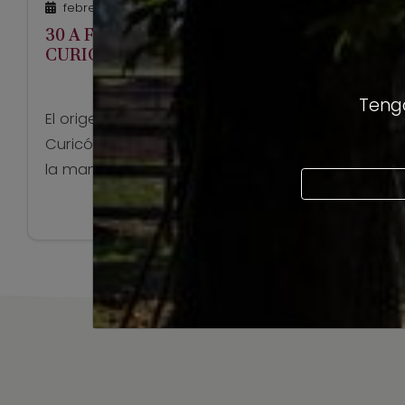
febrero 2, 2016
30 A FIESTA DE LA VENDIMIA DE
CURICÓ
Tengo
El origen de la Fiesta de la Vendimia de
Curicó comenzó a escribirse el año 1986, de
la mano del viñatero español Miguel A.Torres
Riera quien propuso revivir las tradiciones de
Ver artículo
nuestro país.