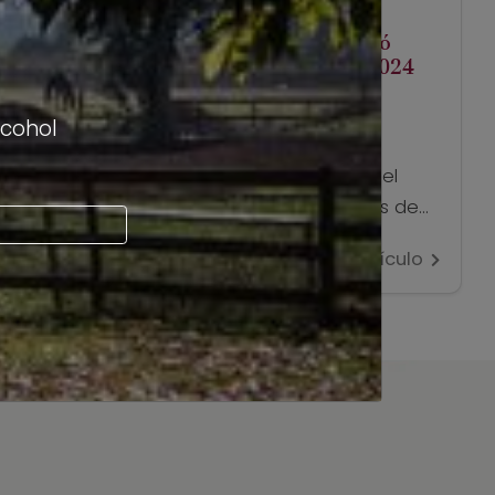
diciembre 18, 2024
Los Sauvignon Blanc Valle de Curicó
vuelven para celebrar su cosecha 2024
lcohol
La Vinocracia, reconocido bar de vinos
emplazado en plena Plaza Ñuñoa, fue el
lugar elegido por la Ruta del Vino Valles de
Curicó – RVC – para volver con su
Ver artículo
emblemática presentación de los
“Sauvignon Blanc Valles de Curicó”, esta vez
para mostrar las últimas novedades de la
añada 2024. Al evento se unieron
destacados […]