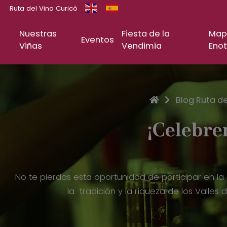
Ruta del Vino Curicó
Nuestras
Fiesta de la
Map
Eventos
Viñas
Vendimia
Enot
Inicio
Blog Ruta de
¡Celebre
No te pierdas esta oportunidad de participar en la c
la tradición y la riqueza de los Valles