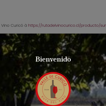
 Vino Curicó à
https://rutadelvinocurico.cl/producto/s
Bienvenido
ARTÍCULOS RELACIONADOS: