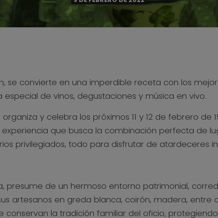
, se convierte en una imperdible receta con los mejore
 especial de vinos, degustaciones y música en vivo.
rganiza y celebra los próximos 11 y 12 de febrero de 19
periencia que busca la combinación perfecta de lugare
os privilegiados, todo para disfrutar de atardeceres i
ia, presume de un hermoso entorno patrimonial, corred
 sus artesanos en greda blanca, coirón, madera, entre
 que conservan la tradición familiar del oficio, proteg