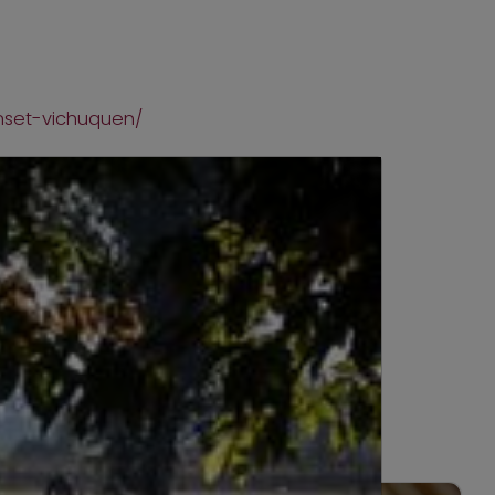
unset-vichuquen/