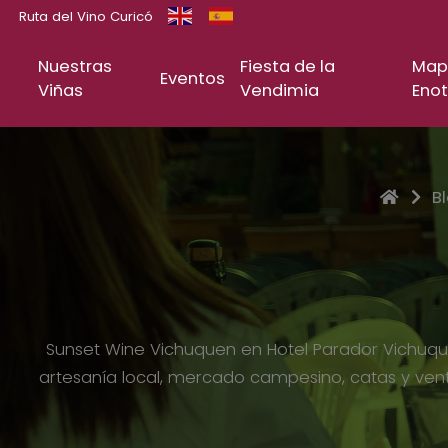
Ruta del Vino Curicó
Nuestras
Fiesta de la
Map
Eventos
Viñas
Vendimia
Enot
Inicio
B
Sunset Wine Vichuquen en Hotel Parador Vichuque
artesanía local, mercado campesino, catas y vent