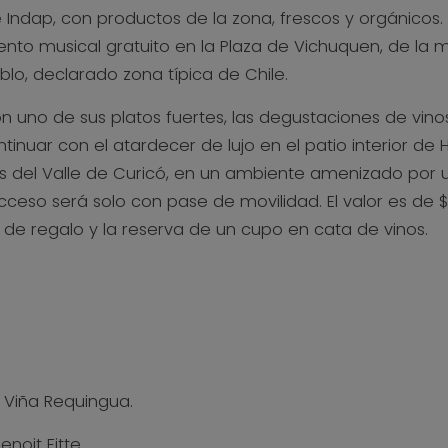
ndap, con productos de la zona, frescos y orgánicos. 
ento musical gratuito en la Plaza de Vichuquen, de la 
lo, declarado zona típica de Chile.
con uno de sus platos fuertes, las degustaciones de v
tinuar con el atardecer de lujo en el patio interior de
s del Valle de Curicó, en un ambiente amenizado por u
cceso será solo con pase de movilidad. El valor es de $
e regalo y la reserva de un cupo en cata de vinos.
Viña Requingua.
noit Fitte.