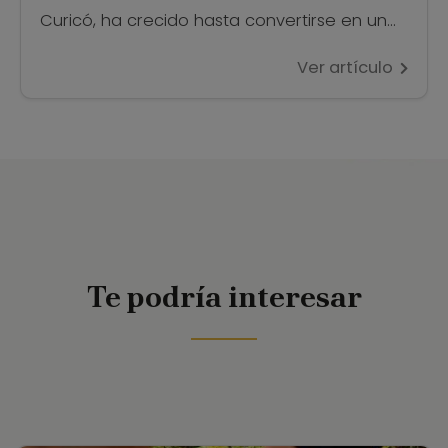
Curicó, ha crecido hasta convertirse en un
evento esencial en el calendario anual de
Ver artículo
las celebraciones para hacer honor a la
nueva temporada de vendimias a nivel
nacional. Ya con 35 ediciones y solo
interrumpida por la pandemia […]
Te podría interesar