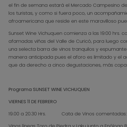
el fin de semana estará el Mercado Campesino de I
los turistas, y como si fuera poco, un acompañami
afroamericana que reside en este maravilloso pueb
Sunset Wine Vichuquen comienza a las 19:00 hrs. 
afamadas viñas del Valle de Curicó, para luego con
una selecta barra de vinos tranquilos y espumante
manera anticipada pues el aforo es limitado y el a
que da derecho a cinco degustaciones, más copa d
Programa SUNSET WINE VICHUQUEN
VIERNES 11 DE FEBRERO
19.00 a 20.30 Hrs. Cata de Vinos comentadas: 
Vinos líneas Toro de Piedra y Laku junto a Enólogo Be