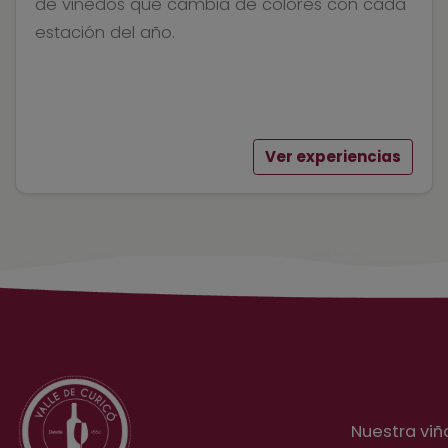
de viñedos que cambia de colores con cada
estación del año.
Ver experiencias
Nuestra viñ