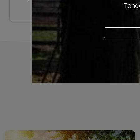
Tengo
tradición del mundo vitivinícola que tanto
Ver artículo
encanta a los amantes del vino. Este año,
Viña Millaman en colaboración con la Ruta
del Vino Curicó, invitan a disfrutar de una
hermosa tarde en el “Sunset en […]