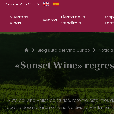
Ruta del Vino Curicó
Nuestras
Fiesta de la
Map
Eventos
Viñas
Vendimia
Enot
Inicio
Blog Ruta del Vino Curicó
Noticia
«Sunset Wine» regresa
Ruta del Vino Valles de Curicó, retoma este mes d
que se desarrollarán en Viña Valdivieso y Millaman.