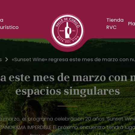
a
Tienda
Pla
urístico
RVC
s
«Sunset Wine» regresa este mes de marzo con nu
 este mes de marzo con n
espacios singulares
e marzo, el programa celebración 20 años ‘Sunset Win
 PANORAMA IMPERDIBLE El próximo encuentro tendrá lugar 