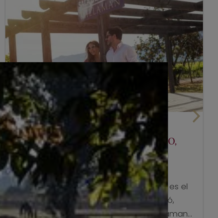
mayo 25, 2022
VIÑA MILLAMAN CELEBRARÁ “VINO,
CHICHA Y PATRIMONIO”
Un fin de semana lleno de actividades es el
que se vivirá en Sagrada Familia, Curicó,
este 28 y 29 de mayo, donde Viña Millaman