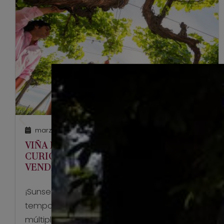
marzo 18, 2022
VIÑA MILLAMAN Y RUTA DEL VINO
CURICÓ INVITAN A CELEBRAR LA
VENDIMIA CON UN IMPERDIBLE
SUNSET
¡Sunset en Viña Millaman!, comienza la
temporada de vendimia y con ella llegan las
múltiples actividades que rodean a esta