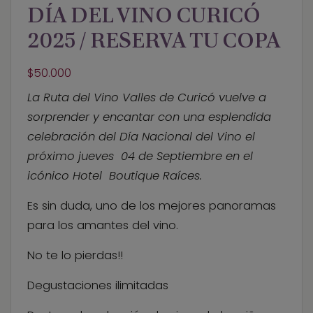
o
i
p
DÍA DEL VINO CURICÓ
o
l
k
2025 / RESERVA TU COPA
$
50.000
La Ruta del Vino Valles de Curicó vuelve a
sorprender y encantar con una esplendida
celebración del Día Nacional del Vino el
próximo jueves 04 de Septiembre en el
icónico Hotel Boutique Raíces.
Es sin duda, uno de los mejores panoramas
para los amantes del vino.
No te lo pierdas!!
Degustaciones ilimitadas