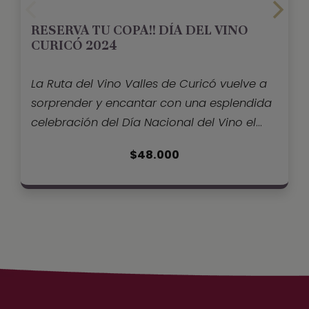
RESERVA TU COPA!! DÍA DEL VINO
CURICÓ 2024
La Ruta del Vino Valles de Curicó vuelve a
sorprender y encantar con una esplendida
celebración del Día Nacional del Vino el
próximo miércoles 04 de Septiembre en el
$
48.000
icónico Hotel Boutique Raíces.
Es sin duda,
uno de los mejores panoramas para los
amantes del vino.No te lo
pierdas!!Degustaciones
liberadasDestacada selección de vinos de
las viñas socias de Ruta del Vino
CuricóCoctelería en base a
vinosGastronomíaRepostería ChilenaMúsica