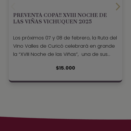
PREVENTA COPA!! XVIII NOCHE DE
LAS VIÑAS VICHUQUEN 2025
Los próximos 07 y 08 de febrero, la Ruta del
Vino Valles de Curicó celebrará en grande
la “XVIII Noche de las Viñas”, una de sus
festividades más esperadas del verano
$
15.000
que se desarrolla en el pueblo de
Vichuquén, localidad declarada zona típica
de nuestro país.Es sin duda, uno de los
mejores panoramas para los amantes del
vino.No te lo pierdas!!BRAZALETE= COPA DE
REGALO + 5 DEGUSTACIONES**Artesanía,
Gastronomía, Show Bailable + Talleres de
Oficios**Entrada Liberada