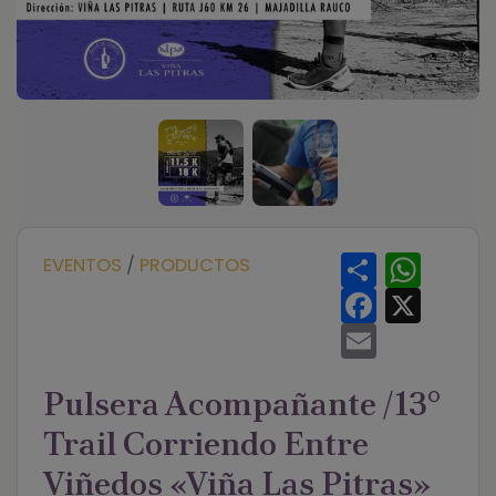
S
W
EVENTOS
/
PRODUCTOS
h
h
a
F
a
X
r
a
t
e
c
E
s
e
m
A
b
a
p
o
i
p
Pulsera Acompañante /13°
o
l
k
Trail Corriendo Entre
Viñedos «Viña Las Pitras»