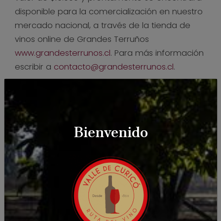
disponible para la comercialización en nuestro
mercado nacional, a través de la tienda de
vinos online de Grandes Terruños
www.grandesterrunos.cl
. Para más información
escribir a
contacto@grandesterrunos.cl
.
Bienvenido
ARTÍCULOS
RELACIONADOS: