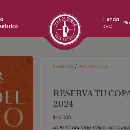
a
Tienda
Pla
urístico
RVC
🔍
EVENTOS
/
PRODUCTOS
RESERVA TU COPA
2024
$
48.000
La Ruta del Vino Valles de Curi