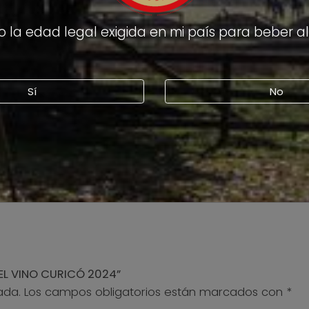
 la edad legal exigida en mi país para beber a
Sí
No
DEL VINO CURICÓ 2024”
ada.
Los campos obligatorios están marcados con
*