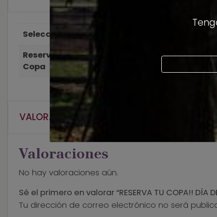
Tengo
Seleccione día
04 Septiembre 2024
Reserva Tu
Dia del Vino 2024
Copa
VALORACIONES (0)
Valoraciones
No hay valoraciones aún.
Sé el primero en valorar “RESERVA TU COPA!! DÍA 
Tu dirección de correo electrónico no será public