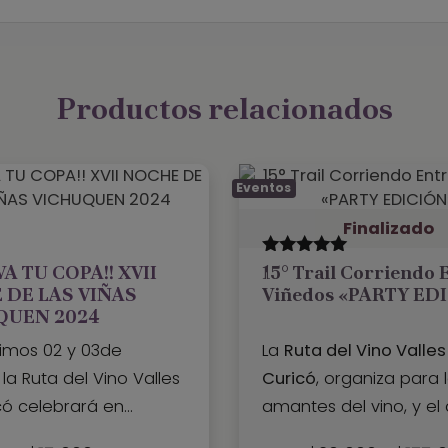
Productos relacionados
Eventos
Finalizado
5.00
out of
A TU COPA!! XVII
15° Trail Corriendo 
5
 DE LAS VIÑAS
Viñedos «PARTY ED
QUEN 2024
ximos 02 y 03de
La
Ruta del Vino Valles
 la Ruta del Vino Valles
Curicó
, organiza para 
có celebrará en
amantes del vino, y el
l regreso de la “XVII
un Trail diferente, don