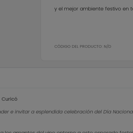
y el mejor ambiente festivo en t
CÓDIGO DEL PRODUCTO:
N/D
e Curicó
nder e invitar a esplendida celebración del Día Nacion
a los amantes del vino entorno a este esperado feste