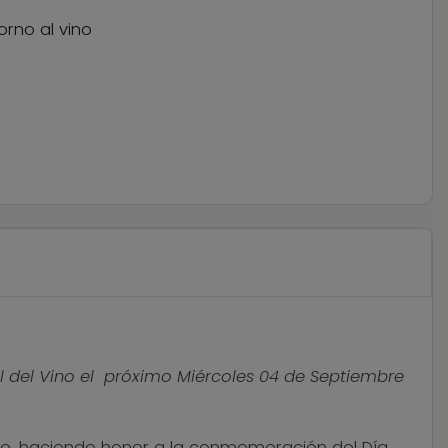
orno al vino
al del Vino el próximo Miércoles 04 de Septiembre
jo, haciendo honor a la conmemoración del Día