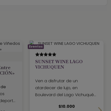
Eventos
5.00
out of
SUNSET WINE LAGO
5
VICHUQUEN
Entre
ICIÓN»
Ven a disfrutar de un
 de
atardecer de lujo, en
los
Boulevard del Lago Vichuquén,
 deporte,
degustando la mejor
Una terraza imperdible, con los
$
10.000
de
selección de vinos y
mejores sabores con vista al