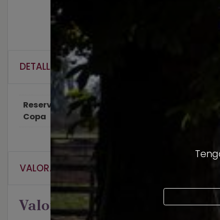
DETALLES
Reserva Tu
Copa + Brazalete
Copa
Tengo
VALORACIONES (0)
Valoraciones