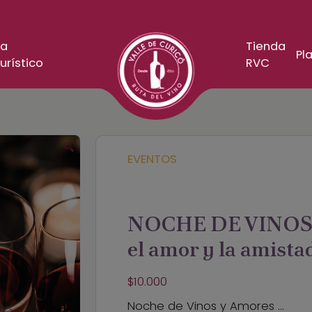
a
Tienda
Pla
urístico
RVC
🔍
EVENTOS
NOCHE DE VINOS Y
el amor y la amista
$
10.000
Noche de Vinos y Amores …