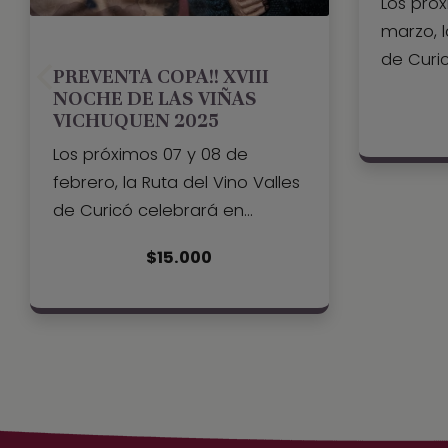
Los próx
marzo, l
de Curic
PREVENTA COPA!! XVIII
la “XLV F
NOCHE DE LAS VIÑAS
Vendimi
VICHUQUEN 2025
una de s
Los próximos 07 y 08 de
folclór
febrero, la Ruta del Vino Valles
de Chile
de Curicó celebrará en
cultura 
grande la “XVIII Noche de las
desarrol
$
15.000
Viñas”, una de sus
Municipa
festividades más esperadas
uno de 
del verano que se desarrolla
panoram
en el pueblo de Vichuquén,
del vino
localidad declarada zona
pierdas
típica de nuestro país.Es sin
REGALO 
duda, uno de los mejores