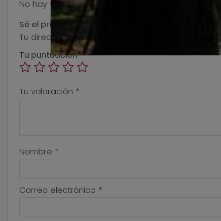
No hay valoraciones aún.
Sé el primero en valorar “NOCHE DE VINOS Y AMORES
Tu dirección de correo electrónico no será public
Tu puntuación
*
Tu valoración
*
Nombre
*
Correo electrónico
*