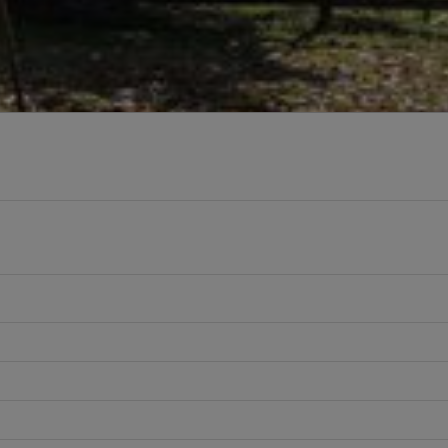
 un brindis por el amor y la amistad …”
ada.
Los campos obligatorios están marcados con
*