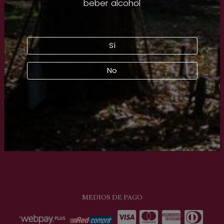
beber alcohol
Planifica tu viaje
Fiesta de la Vendimia
Sí
Tienda RVC
No
Somos RVC
Comunidad RVC
Contacto
MEDIOS DE PAGO