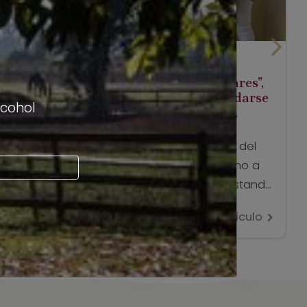
mayo 5, 2022
“Catas de Vinos en Espacios Singulares”,
una experiencia que llegó para quedarse
lcohol
en la Ruta del Vino Valles de Curicó.
Con motivo de su 20° Aniversario, Ruta del
Vino Curicó, invitó a los amantes del vino a
disfrutar de atardeceres de lujo, degustando
grandes vinos de la DO en las Catas de
Ver artículo
Vinos de Valles de Curicó. Fue un ciclo de
degustaciones en espacios singulares,
experiencias que buscan la combinación
perfecta de lugares únicos de […]