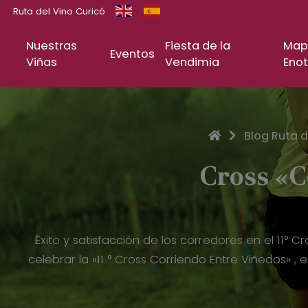
Ruta del Vino Curicó
Nuestras
Fiesta de la
Map
Eventos
Viñas
Vendimia
Enot
Inicio
Blog Ruta d
Cross «C
Éxito y satisfacción de los corredores en el 11° 
celebrar la «11 ° Cross Corriendo Entre Viñedos» ,