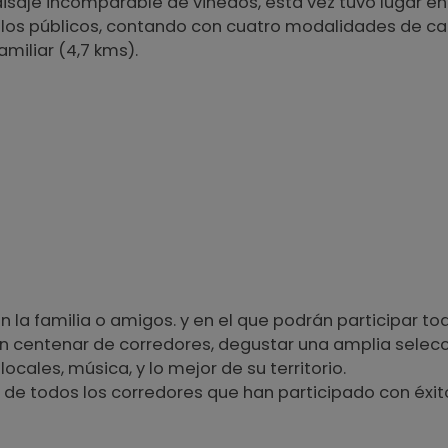
paisaje incomparable de viñedos, esta vez tuvo lugar e
s los públicos, contando con cuatro modalidades de car
miliar (4,7 kms).
la familia o amigos. y en el que podrán participar to
centenar de corredores, degustar una amplia selección
ales, música, y lo mejor de su territorio.
ta de todos los corredores que han participado con éxit